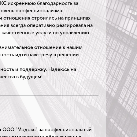
КС искреннюю благодарность за
ровень профессионализма.
и отношения строились на принципах
ния всегда оперативно реагировала на
 качественные услуги по управлению
а внимательное отношение к нашим
вность идти навстречу в решении
ность и поддержку. Надеюсь на
ества в будущем!
и ООО "Мэдокс" за профессиональный
у по комплексному обслуживанию