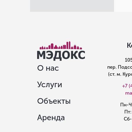
К
10
О нас
пер. Подсо
(ст. м. Ку
Услуги
+7 (
ma
Объекты
Пн-Чт
Пт:
Аренда
Сб-